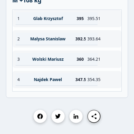
M +108 kg
1
Glab Krzysztof
395
395.51
2
Malysa Stanislaw
392.5
393.64
3
Wolski Mariusz
360
364.21
4
Najdek Pawel
347.5
354.35