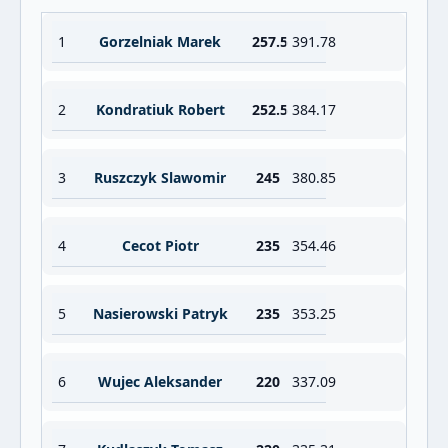
1
Gorzelniak Marek
257.5
391.78
2
Kondratiuk Robert
252.5
384.17
3
Ruszczyk Slawomir
245
380.85
4
Cecot Piotr
235
354.46
5
Nasierowski Patryk
235
353.25
6
Wujec Aleksander
220
337.09