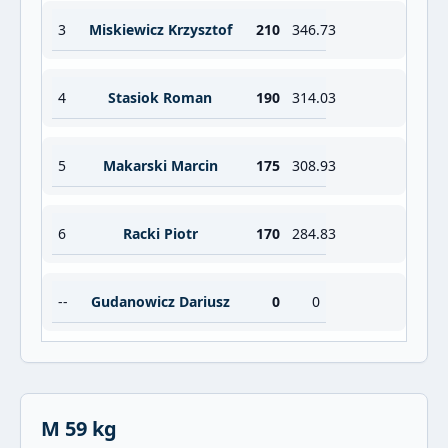
3
Miskiewicz Krzysztof
210
346.73
4
Stasiok Roman
190
314.03
5
Makarski Marcin
175
308.93
6
Racki Piotr
170
284.83
--
Gudanowicz Dariusz
0
0
M 59 kg