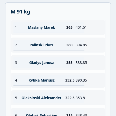
M 91 kg
1
Maslany Marek
365
401.51
2
Palinski Piotr
360
394.85
3
Gladys Janusz
355
388.85
4
Rybka Mariusz
352.5
390.35
5
Oleksinski Aleksander
322.5
353.81
6
Olubek Sebastian
315
348.43