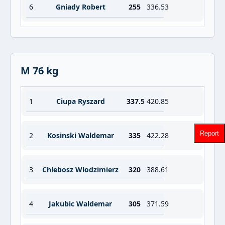
6
Gniady Robert
255
336.53
M 76 kg
1
Ciupa Ryszard
337.5
420.85
Report
2
Kosinski Waldemar
335
422.28
3
Chlebosz Wlodzimierz
320
388.61
4
Jakubic Waldemar
305
371.59