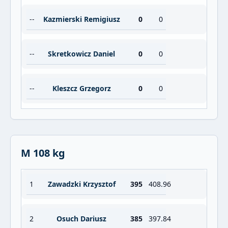
--
Kazmierski Remigiusz
0
0
--
Skretkowicz Daniel
0
0
--
Kleszcz Grzegorz
0
0
M 108 kg
1
Zawadzki Krzysztof
395
408.96
2
Osuch Dariusz
385
397.84