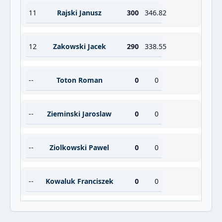
11
Rajski Janusz
300
346.82
12
Zakowski Jacek
290
338.55
--
Toton Roman
0
0
--
Zieminski Jaroslaw
0
0
--
Ziolkowski Pawel
0
0
--
Kowaluk Franciszek
0
0