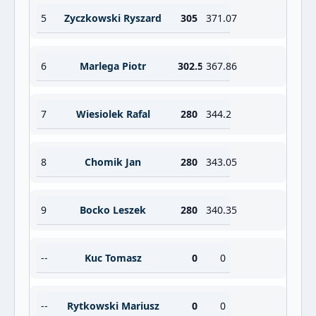
5
Zyczkowski Ryszard
305
371.07
6
Marlega Piotr
302.5
367.86
7
Wiesiolek Rafal
280
344.2
8
Chomik Jan
280
343.05
9
Bocko Leszek
280
340.35
--
Kuc Tomasz
0
0
--
Rytkowski Mariusz
0
0