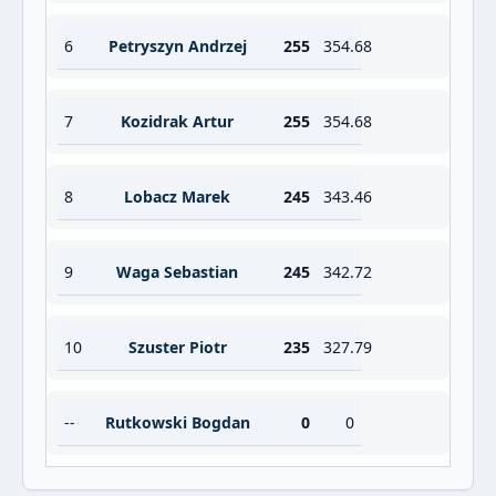
6
Petryszyn Andrzej
255
354.68
7
Kozidrak Artur
255
354.68
8
Lobacz Marek
245
343.46
9
Waga Sebastian
245
342.72
10
Szuster Piotr
235
327.79
--
Rutkowski Bogdan
0
0