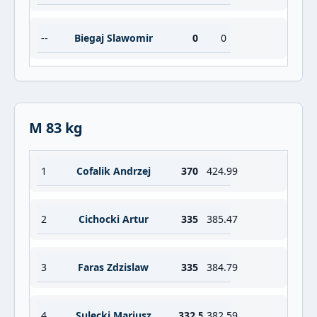
--
Biegaj Slawomir
0
0
M 83 kg
1
Cofalik Andrzej
370
424.99
2
Cichocki Artur
335
385.47
3
Faras Zdzislaw
335
384.79
4
Sulecki Mariusz
332.5
382.59