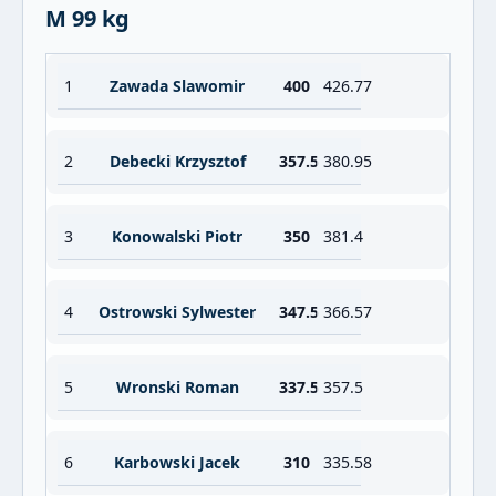
M 99 kg
1
Zawada Slawomir
400
426.77
2
Debecki Krzysztof
357.5
380.95
3
Konowalski Piotr
350
381.4
4
Ostrowski Sylwester
347.5
366.57
5
Wronski Roman
337.5
357.5
6
Karbowski Jacek
310
335.58