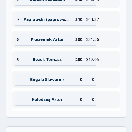
7
Paprawski (paprowski) Grzegorz
310
344.37
8
Plociennik Artur
300
331.56
9
Bozek Tomasz
280
317.05
--
Bugala Slawomir
0
0
--
Kolodziej Artur
0
0