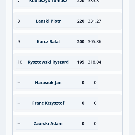
7
Kudlaszyk Tomasz
220
335.31
8
Lanski Piotr
220
331.27
9
Kurcz Rafal
200
305.36
10
Rysztowski Ryszard
195
318.04
--
Harasiuk Jan
0
0
--
Franc Krzysztof
0
0
--
Zaorski Adam
0
0