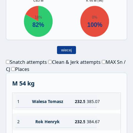
wiecej
Snatch attempts
Clean & Jerk attempts
MAX Sn /
CJ
Places
M 54 kg
1
Walesa Tomasz
232.5
385.07
2
Rok Henryk
232.5
384.67