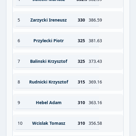
5
Zarzycki Ireneusz
330
386.59
6
Przylecki Piotr
325
381.63
7
Balinski Krzysztof
325
373.43
8
Rudnicki Krzysztof
315
369.16
9
Hebel Adam
310
363.16
10
Wcislak Tomasz
310
356.58