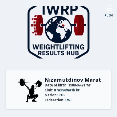
☰
PL
EN
Nizamutdinov Marat
Date of birth: 1988-09-21 'M'
Club:
Krasnoyarsk kr
Nation:
RUS
Federation:
EWF