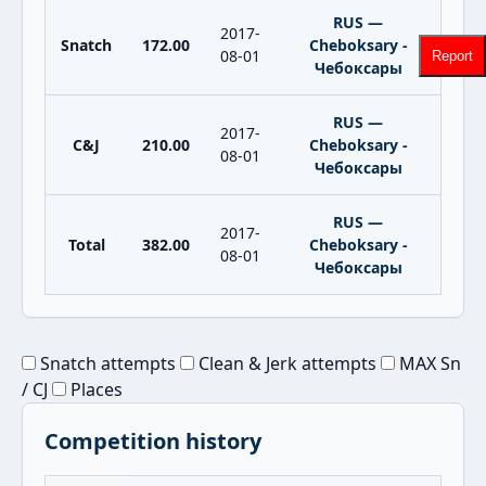
RUS —
2017-
Snatch
172.00
Cheboksary -
08-01
Report
Чебоксары
RUS —
2017-
C&J
210.00
Cheboksary -
08-01
Чебоксары
RUS —
2017-
Total
382.00
Cheboksary -
08-01
Чебоксары
Snatch attempts
Clean & Jerk attempts
MAX Sn
/ CJ
Places
Competition history