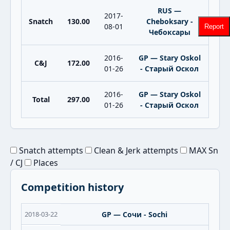
RUS —
2017-
Snatch
130.00
Cheboksary -
08-01
Report
Чебоксары
2016-
GP — Stary Oskol
C&J
172.00
01-26
- Старый Оскол
2016-
GP — Stary Oskol
Total
297.00
01-26
- Старый Оскол
Snatch attempts
Clean & Jerk attempts
MAX Sn
/ CJ
Places
Competition history
2018-03-22
GP — Сочи - Sochi