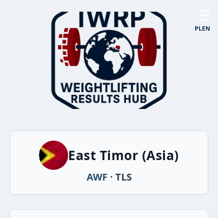
☰
PL
EN
East Timor (Asia)
AWF
· TLS