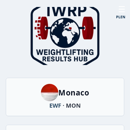
☰
PL
EN
Monaco
EWF
· MON